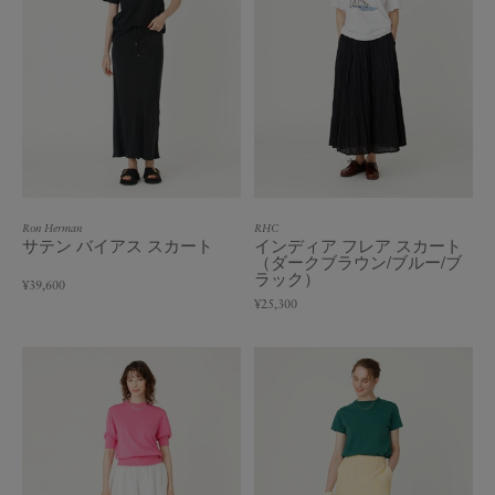
Ron Herman
RHC
サテン バイアス スカート
インディア フレア スカート
（ダークブラウン/ブルー/ブ
ラック）
¥39,600
¥25,300