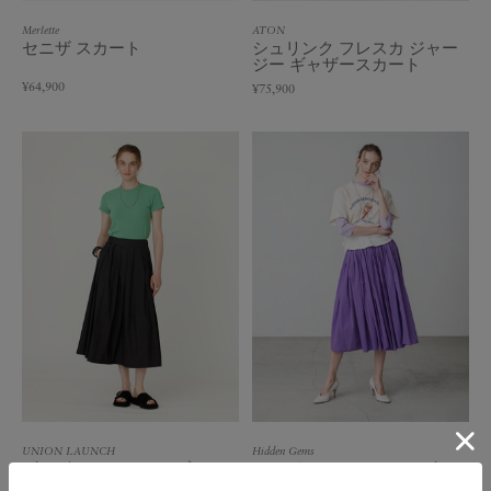
Merlette
ATON
セニザ スカート
シュリンク フレスカ ジャー
ジー ギャザースカート
¥64,900
¥75,900
UNION LAUNCH
Hidden Gems
ギャザー スカート（ブラッ
オーガニックコットン ギャ
ク）
ザースカート（レッド/パー