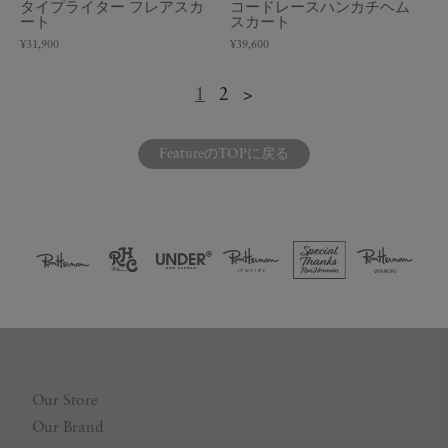
タイプライター フレアスカ
コードレースハンカチヘム
ート
スカート
¥31,900
¥39,600
1
2
>
FeatureのTOPに戻る
Our Store
Our Brand