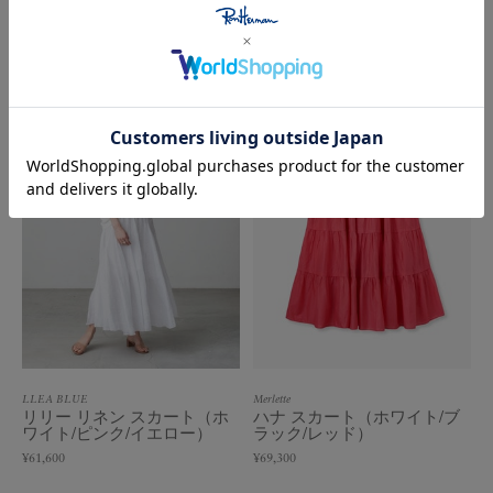
プル）
¥34,100
¥50,600
LLEA BLUE
Merlette
リリー リネン スカート（ホ
ハナ スカート（ホワイト/ブ
ワイト/ピンク/イエロー）
ラック/レッド）
¥61,600
¥69,300