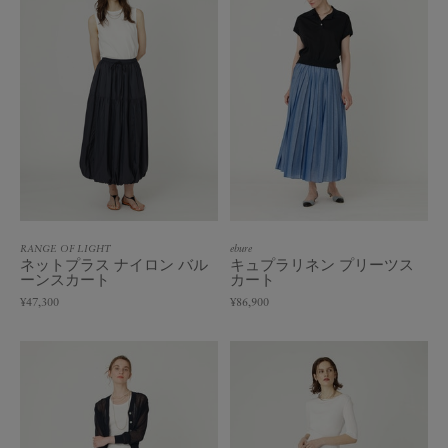
RANGE OF LIGHT
ebure
ネットプラス ナイロン バル
キュプラリネン プリーツス
ーンスカート
カート
¥47,300
¥86,900