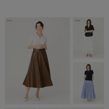
New
New