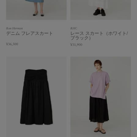
Ron Herman
RHC
デニム フレアスカート
レース スカート（ホワイト/
ブラック）
¥36,300
¥31,900