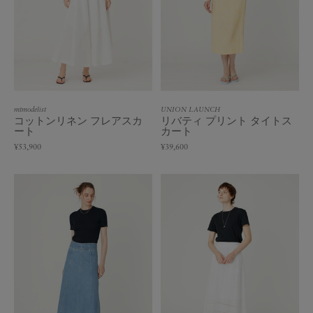
mtmodelist
UNION LAUNCH
コットンリネン フレアスカ
リバティ プリント タイトス
ート
カート
¥53,900
¥39,600