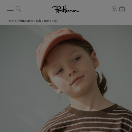
TOP
Online Store
kids
tops
tops