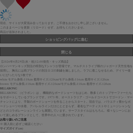
現在、サイトが大変混み合っております。ご不便をおかけし申し訳ございません。
このままページを更新（リロード）せず、お待ちくださいませ。
商品が追加されました。
ショッピングバッグに進む
閉じる
【2026年4月29日(水・祝)12:00発売・キッズ商品】
ロンハーマンキッズ別注の特別なTシャツが登場です。マルチストライプ柄のジャガード天竺生地を
採用し、胸元には両ブランドの別注ロゴの刺繍を施しました。ラフに着こなせるため、デイリー使
いにぴったりな1枚です。
white モデル身長:118cm 着用サイズ:120cm/モデル身長:116cm 着用サイズ:120cm
brown モデル身長:118cm 着用サイズ:120cm/モデル身長:118cm 着用サイズ:120cm
BILLABONG
BILLABONG （ビラボン）は 、機能的なボードショーツをはじめ、数多くのトップサーファーたち
をサポートしているブランドです。1973 年、オーストラリア・ゴールドコーストでゴードン・マー
チャントにより、手製のボードショーツを作ることからスタート。現在では、バラエティ豊かなボ
ードショーツや水着、アパレルラインだけにとどまらず、著名なアーティストやミュージシャンな
どとのコラボレーションラインも展開しています。サーフスタイルはもちろん、様々なシーンにお
いて楽しめるブランドとして、世界中の人々に愛されています。
お取り扱いのご注意
※ 購入前に必ずご確認ください
サイズガイド
(cm)