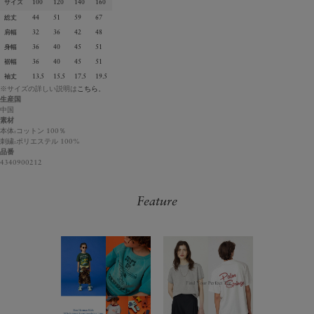
サイズ
100
120
140
160
総丈
44
51
59
67
肩幅
32
36
42
48
身幅
36
40
45
51
裾幅
36
40
45
51
袖丈
13.5
15.5
17.5
19.5
※サイズの詳しい説明は
こちら
。
生産国
中国
素材
本体:コットン 100％
刺繍:ポリエステル 100%
品番
4340900212
Feature