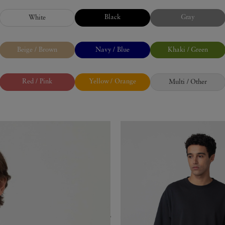
Black
Gray
White
Beige / Brown
Navy / Blue
Khaki / Green
Red / Pink
Yellow / Orange
Multi / Other