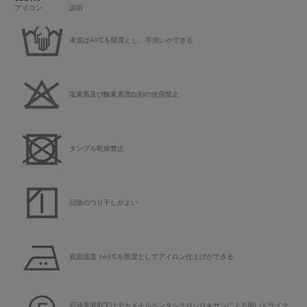
アイコン
説明
液温は40℃を限度とし、手洗いができる
塩素系及び酸素系漂白剤の使用禁止
タンブル乾燥禁止
日陰のつり干しがよい
底面温度 160℃を限度としてアイロン仕上げができる
石油系溶剤又はデカメチルペンタシクロシロキサンによる弱いドライク