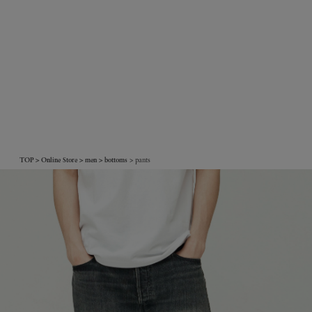
TOP
Online Store
men
bottoms
pants