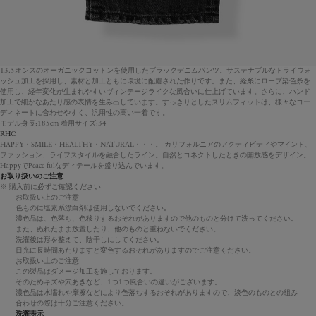
13.5オンスのオーガニックコットンを使用したブラックデニムパンツ。サステナブルなドライウォ
ッシュ加工を採用し、素材と加工ともに環境に配慮された作りです。また、経糸にロープ染色糸を
使用し、経年変化が生まれやすいヴィンテージライクな風合いに仕上げています。さらに、ハンド
加工で細かなあたり感の表情を生み出しています。すっきりとしたスリムフィットは、様々なコー
ディネートに合わせやすく、汎用性の高い一着です。
モデル身長:185cm 着用サイズ:34
RHC
HAPPY・SMILE・HEALTHY・NATURAL・・・。 カリフォルニアのアクティビティやマインド、
ファッション、ライフスタイルを融合したライン。自然とコネクトしたときの開放感をデザイン。
HappyでPeace-fulなディテールを盛り込んでいます。
お取り扱いのご注意
※ 購入前に必ずご確認ください
お取扱い上のご注意
色ものに塩素系漂白剤は使用しないでください。
濃色品は、色落ち、色移りするおそれがありますので他のものと分けて洗ってください。
また、ぬれたまま放置したり、他のものと重ねないでください。
洗濯後は形を整えて、陰干しにしてください。
日光に長時間あたりますと変色するおそれがありますのでご注意ください。
お取扱い上のご注意
この製品はダメージ加工を施しております。
そのためキズや穴あきなど、1つ1つ風合いの違いがございます。
濃色品は水濡れや摩擦などにより色落ちするおそれがありますので、淡色のものとの組み
合わせの際は十分ご注意ください。
洗濯表示