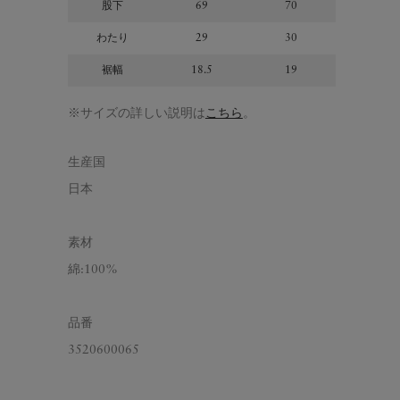
股下
69
70
71
わたり
29
30
31
裾幅
18.5
19
19.5
※サイズの詳しい説明は
こちら
。
生産国
日本
素材
綿:100%
品番
3520600065