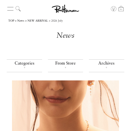
TOP
News
NEW ARRIVAL
2026 July
News
Categories
From Store
Archives
▼
▼
▼