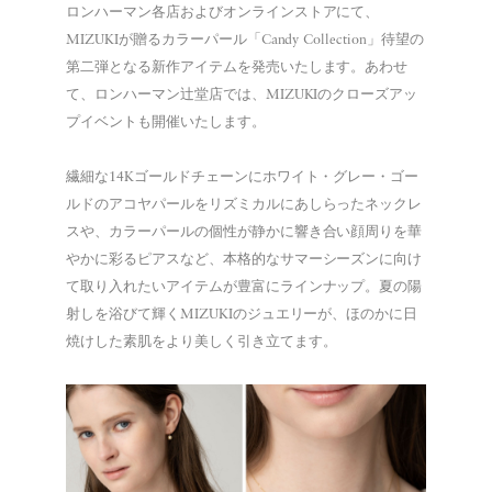
ロンハーマン各店およびオンラインストアにて、
MIZUKIが贈るカラーパール「Candy Collection」待望の
第二弾となる新作アイテムを発売いたします。あわせ
て、ロンハーマン辻堂店では、MIZUKIのクローズアッ
プイベントも開催いたします。
繊細な14Kゴールドチェーンにホワイト・グレー・ゴー
ルドのアコヤパールをリズミカルにあしらったネックレ
スや、カラーパールの個性が静かに響き合い顔周りを華
やかに彩るピアスなど、本格的なサマーシーズンに向け
て取り入れたいアイテムが豊富にラインナップ。夏の陽
射しを浴びて輝くMIZUKIのジュエリーが、ほのかに日
焼けした素肌をより美しく引き立てます。