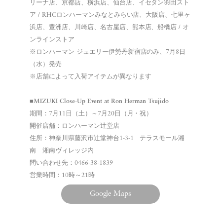
リーナ店、京都店、横浜店、仙台店、イセタン羽田スト
ア / RHCロンハーマンみなとみらい店、大阪店、七里ヶ
浜店、豊洲店、川崎店、名古屋店、熊本店、船橋店 / オ
ンラインストア
※ロンハーマン ジュエリー伊勢丹新宿店のみ、7月8日
（水）発売
※店舗によって入荷アイテムが異なります
■MIZUKI Close-Up Event at Ron Herman Tsujido
期間：7月11日（土）～7月20日（月・祝）
開催店舗：ロンハーマン辻堂店
住所：神奈川県藤沢市辻堂神台1-3-1 テラスモール湘
南 湘南ヴィレッジ内
問い合わせ先：0466-38-1839
営業時間：10時～21時
Google Maps