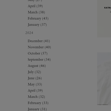
May (27)
April (39)
March (38)
February (45)
January (37)
2024
December (41)
November (40)
October (57)
September (34)
August (46)
July (32)
June (26)
May (33)
April (39)
March (32)
February (33)
January (31)