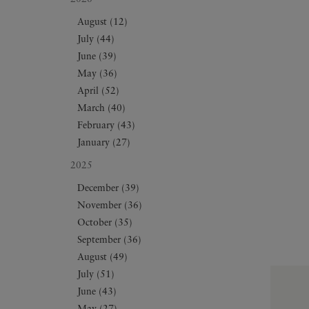
August (12)
July (44)
June (39)
May (36)
April (52)
March (40)
February (43)
January (27)
2025
December (39)
November (36)
October (35)
September (36)
August (49)
July (51)
June (43)