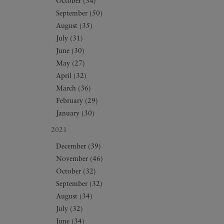
October (34)
September (50)
August (35)
July (31)
June (30)
May (27)
April (32)
March (36)
February (29)
January (30)
2021
December (39)
November (46)
October (32)
September (32)
August (34)
July (32)
June (34)