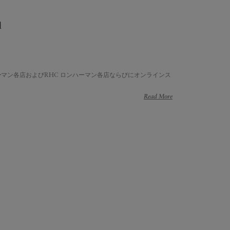
l
ハーマン各店およびRHC ロンハーマン各店ならびにオンラインス
Read More