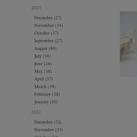
2023
December (27)
November (35)
October (37)
September (27)
August (40)
July (38)
June (26)
May (38)
April (37)
March (39)
February (38)
January (30)
2022
December (32)
November (33)