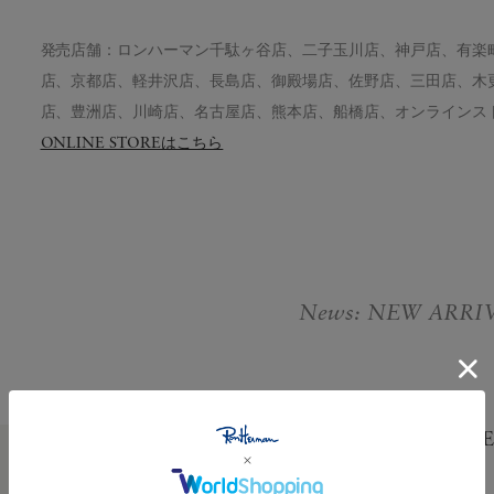
発売店舗：ロンハーマン千駄ヶ谷店、二子玉川店、神戸店、有楽
店、京都店、軽井沢店、長島店、御殿場店、佐野店、三田店、木更津
店、豊洲店、川崎店、名古屋店、熊本店、船橋店、オンラインス
ONLINE STOREはこちら
News: NEW ARRI
KATHARINE HAMNETT×
August.07.2026