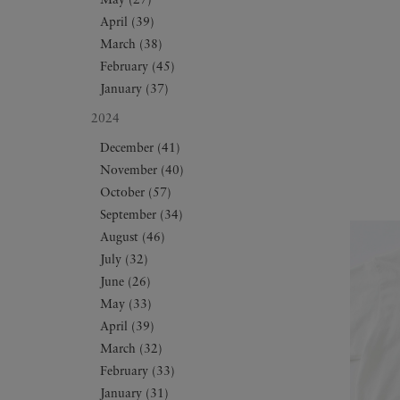
May (27)
April (39)
March (38)
February (45)
January (37)
2024
December (41)
November (40)
October (57)
September (34)
August (46)
July (32)
June (26)
May (33)
April (39)
March (32)
February (33)
January (31)