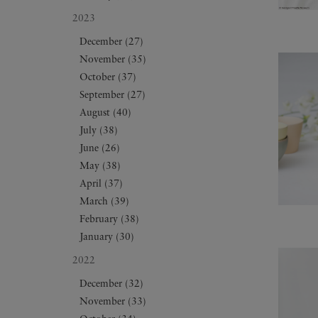
2023
December (27)
November (35)
October (37)
September (27)
August (40)
July (38)
June (26)
May (38)
April (37)
March (39)
February (38)
January (30)
2022
December (32)
November (33)