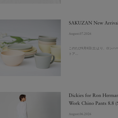
SAKUZAN New Arriva
August.07.2026
このたび8月8日(土)より、ロン
トア…
Dickies for Ron Herma
Work Chino Pants 8.8 (
August.06.2026