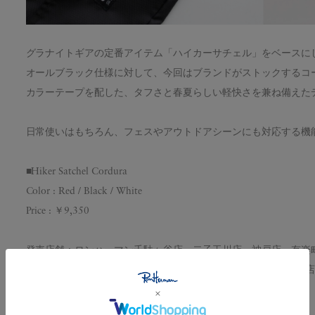
グラナイトギアの定番アイテム「ハイカーサチェル」をベースに
オールブラック仕様に対して、今回はブランドがストックするコ
カラーテープを配した、タフさと春夏らしい軽快さを兼ね備えた
日常使いはもちろん、フェスやアウトドアシーンにも対応する機
■Hiker Satchel Cordura
Color : Red / Black / White
Price : ￥9,350
発売店舗：ロンハーマン千駄ヶ谷店、二子玉川店、神戸店、有楽
店、福岡店、京都店、仙台店 / RHC ロンハーマンみなとみら
熊本店、船橋店、オンラインストア
ONLINE STOREはこちら