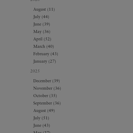
August (11)
July (44)
June (39)
May (36)
April (52)
March (40)
February (43)
January (27)
2025
December (39)
November (36)
October (35)
September (36)
August (49)
July (51)
June (43)