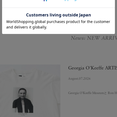
News: NEW ARRI
Georgia O'Keeffe ARTIS
August.07.2026
Georgia O’Keeffe Museumと