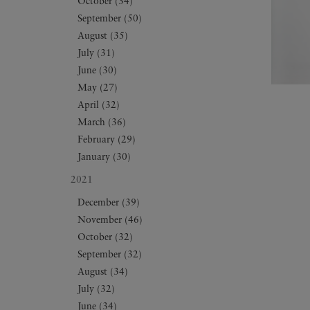
October (34)
September (50)
August (35)
July (31)
June (30)
May (27)
April (32)
March (36)
February (29)
January (30)
2021
December (39)
November (46)
October (32)
September (32)
August (34)
July (32)
June (34)