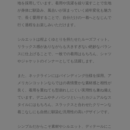
地を採用しています。着用や洗濯を繰り返すことで生地
が身体に馴染み、風合いが深まっていく経年変化も魅力
で、長く愛用することで、自分だけの一着へとなじんで
行く過程をお楽しみいただけます。
シルエットは程よくゆとりを持たせたルーズフィット。
リラックス感がありながらも大きすぎない絶妙なバラン
スに仕上げることで、一枚での着用はもちろん、シャツ
やジャケットのインナーとしても活躍します。
また、ネックラインにはバインディング仕様を採用。ア
メリカンコットンならではの表情豊かな素材感と相性が
良く、着用を重ねても型崩れしにくい実用性も兼ね備え
ています。デニムやチノパンツといったカジュアルなス
タイルにはもちろん、スラックスと合わせたクリーンな
着こなしにも自然に馴染む汎用性の高いデザインです。
シンプルだからこそ素材やシルエット、ディテールにこ