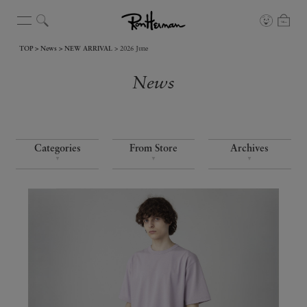
TOP
News
NEW ARRIVAL
2026 June
News
Categories
From Store
Archives
▼
▼
▼