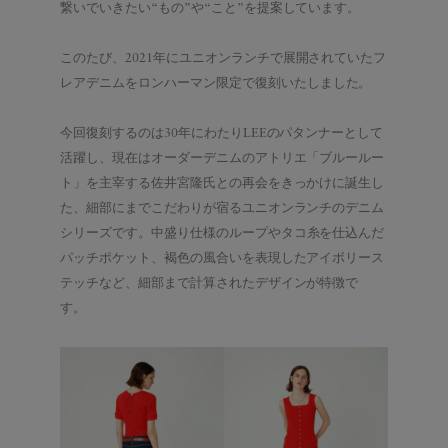
繋いでいきたい“もの”や“こと”を提案
しています。
この
たび
、
2021年にユニオンランチで展開されていた
フ
レアデニム
を
ロンハーマン限定で
復刻
いたしま
した。
今回復刻するのは
30年にわたりLEEのパタンナーとして
活躍し、現在はオーダーデニムのアトリエ「ブルールー
ト」を主宰する佐井宮隆氏との再会をきっかけに誕生し
た、細部にまでこだわりが宿るユニオンランチのデニム
シリーズです。
中盛り仕様のループやタコ糸を仕込んだ
パッチポケット、褐色の風合いを表現したアイボリース
テッチなど、細部まで計算されたデザインが特徴で
す
。