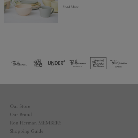
Read More
Our Store
Our Brand
Ron Herman MEMBERS
Shopping Guide