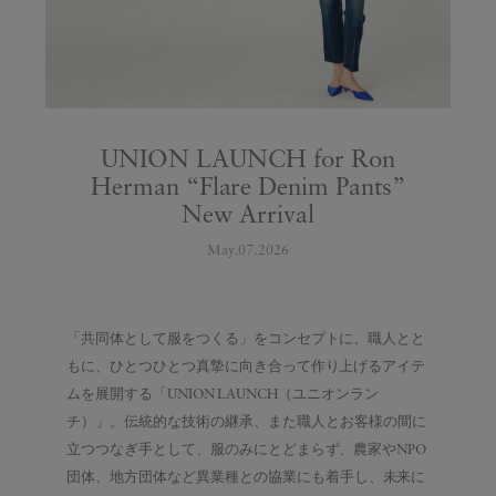
UNION LAUNCH for Ron
Herman “Flare Denim Pants”
New Arrival
May.07.2026
「共同体として服をつくる」をコンセプトに、職人とと
もに、ひとつひとつ真摯に向き合って作り上げるアイテ
ムを展開する「UNION LAUNCH（ユニオンラン
チ
）」
。
伝統的な
技術
の
継承
、
また
職人
とお客様の間に
立つつなぎ手として、服のみにとどまらず、農家やNPO
団体、地方団体など異業種との
協業
にも着手し
、
未来に