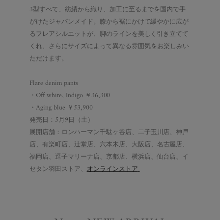
3型すべて、紡績から織り、加工に至るまでを国内で手
がけたジャパンメイド。
膝から裾にかけて緩やかに広が
るフレアシルエットが、脚のラインを美しく引き立
てて
くれ、さらに
サ
イズ
によって異なる雰囲気
を
お
楽
し
み
い
ただけます。
F
lare
denim
pants
・Off w
hite, Indigo
￥
36
,
3
00
・Aging blue
￥5
3,900
発売日：
5
月
9
日（土）
展開店舗
：
ロンハーマン千駄ヶ谷店、二子玉川店、神戸
店、
有楽町店、辻堂店、
六本木店、大阪店、
名古屋店、
福岡店、
逗子マリーナ店、京都店、横浜店、仙台店、イ
セタン羽田ストア、
オンラインストア