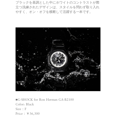
ブラックを基調とした中にホワイトのコントラストが際
立つ洗練されたデザインは、スタイルを問わず取り入れ
やすく、オン・オフを横断して活躍する一本です。
■G-SHOCK for Ron Herman GA-B2100
Color: Black
Size：F
Price：￥36,300