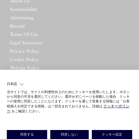
About Us
Sustainability
Advertising
Recruit
Terms Of Use
Legal Statement
Privacy Policy
Cookie Policy
Website Policy
Contact Us
日本語
当サイトでは、サイトの利便性向上のためにクッキーを使用いたします。ボタン
から同意の可否を選択してください。選択せずにページを移動した場合、クッキ
ーの使用に同意したことになります。クッキーを通じて収集する情報には「お客
クッキーポリシ
様個人を特定できる情報」は一切含まれておりません。詳細は
ー
をご確認ください。
©LITTLE LEAGUE INC.
同意する
同意しない
クッキー設定