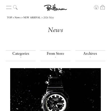
TOP
News
NEW ARRIVAL
2026 May
News
Categories
From Store
Archives
▼
▼
▼