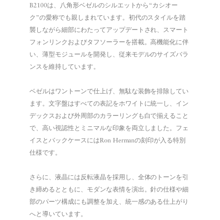
B2100は、八角形ベゼルのシルエットから“カシオー
ク”の愛称でも親しまれています。初代のスタイルを踏
襲しながら細部にわたってアップデートされ、スマート
フォンリンクおよびタフソーラーを搭載。高機能化に伴
い、薄型モジュールを開発し、従来モデルのサイズバラ
ンスを維持しています。
ベゼルはワントーンで仕上げ、無駄な装飾を排除してい
ます。文字盤はすべての表記をホワイトに統一し、イン
デックスおよび外周部のカラーリングも白で揃えること
で、高い視認性とミニマルな印象を両立しました。フェ
イスとバックケースにはRon Hermanの刻印が入る特別
仕様です。
さらに、液晶には反転液晶を採用し、全体のトーンを引
き締めるとともに、モダンな表情を演出。針の仕様や細
部のパーツ構成にも調整を加え、統一感のある仕上がり
へと導いています。