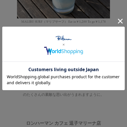
MALIBU SURF（マリブサーフ） Eat in￥1,200 To go￥1,178
バナナやパインナップル、マンゴーなどトロピカルなフ
ルーツをメインに、フローズンヨーグルトのさっぱりと
した味わいとフルーツの甘みがギュッと詰まった
MALIBU SURF(マリブサーフ）。爽やかな色合いが心
地よい暑い季節にもぴったりな南国を感じさせるロンハ
ーマン カフェのミックスジュースです。
この夏だけの特別な逗子マリーナのカフェで、みなさま
のたくさんの素敵な思い出がうまれますように。
ロンハーマン カフェ 逗子マリーナ店