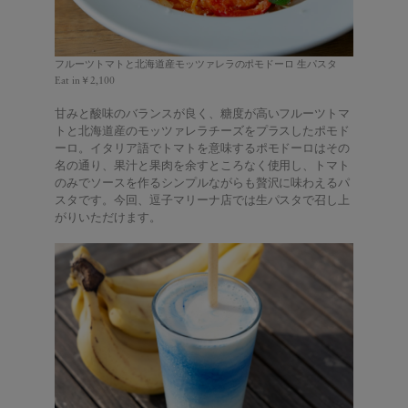
フルーツトマトと北海道産モッツァレラのポモドーロ 生パスタ
Eat in￥2,100
甘みと酸味のバランスが良く、糖度が高いフルーツトマ
トと北海道産のモッツァレラチーズをプラスしたポモド
ーロ。イタリア語でトマトを意味するポモドーロはその
名の通り、果汁と果肉を余すところなく使用し、トマト
のみでソースを作るシンプルながらも贅沢に味わえるパ
スタです。今回、逗子マリーナ店では生パスタで召し上
がりいただけます。