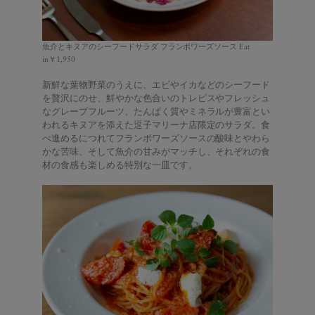
魚介とキヌアのシーフードサラダ フランボワーズソース Eat
in￥1,950
新鮮な葉物野菜のうえに、エビやイカなどのシーフード
を贅沢にのせ、鮮やかな色合いのトレビスやフレッシュ
なグレープフルーツ、たんぱく質やミネラルが豊富とい
われるキヌアを添えた逗子マリーナ店限定のサラダ。食
べ進めるにつれてフランボワーズソースの酸味とやわら
かな苦味、そして魚介の甘みがマッチし、それぞれの食
材の食感も楽しめる特別な一皿です。