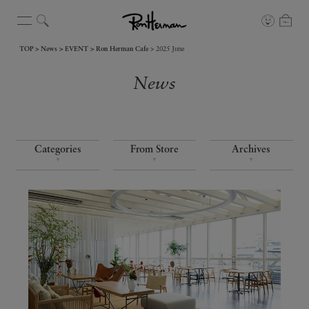
TOP
News
EVENT
Ron Herman Cafe
2025 June
News
Categories
From Store
Archives
▼
▼
▼