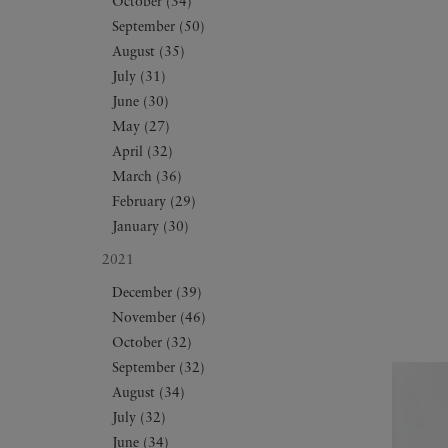
October (34)
September (50)
August (35)
July (31)
June (30)
May (27)
April (32)
March (36)
February (29)
January (30)
2021
December (39)
November (46)
October (32)
September (32)
August (34)
July (32)
June (34)