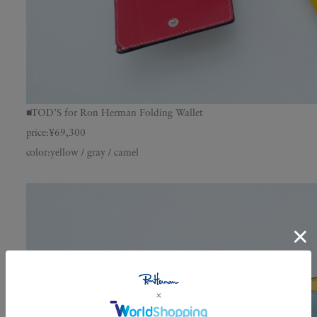
■TOD’S for Ron Herman Folding Wallet
price:¥69,300
color:yellow / gray / camel