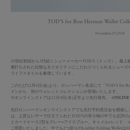
TOD’S for Ron Herman Wallet Colle
November.29.2024
20世紀初頭から3代続くシューメーカーTOD'S（トッズ）。最
裏打ちされた比類なきクオリティにこだわりつくられるシューズ
ライフスタイルを象徴しています。
このたび12月6日(金)より、ロンハーマン各店にて「TOD’S for 
インから、初のウォレットコレクションが登場いたします。
※オンラインストアは12月4日(水)正午より先行発売。
-ONLIN
先日ロンハーマンオンラインストアでも先行予約受注会を開催し
は、上質なレザーで仕立てられたTOD’Sの革小物の中でも定評
とカードケース2型をグレー×アイスブルー、キャメル×レッド、
ご用意いたしました。中でも2つ折りのLeather Folding Wal