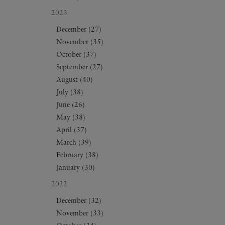
2023
December (27)
November (35)
October (37)
September (27)
August (40)
July (38)
June (26)
May (38)
April (37)
March (39)
February (38)
January (30)
2022
December (32)
November (33)