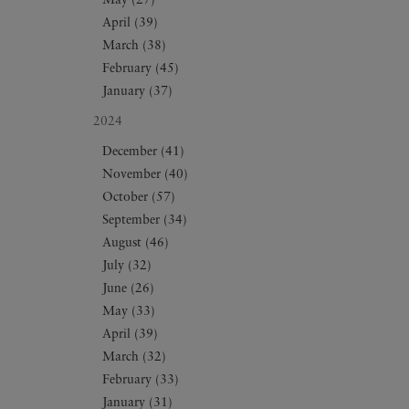
May (27)
April (39)
March (38)
February (45)
January (37)
2024
December (41)
November (40)
October (57)
September (34)
August (46)
July (32)
June (26)
May (33)
April (39)
March (32)
February (33)
January (31)