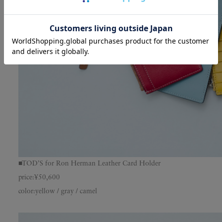
■TOD’S for Ron Herman Leather Card Holder
price:¥50,600
color:yellow / gray / camel