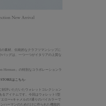
ction New Arrival
上級の素材、伝統的なクラフツマンシップに
やバッグは、一つ一つがイタリアの上質な
Ron Herman」の特別なコラボレーションラ
E STOREはこちら-
ご好評いただいたウォレットコレクション
のあるアイテムです。今回はウォレット1型
イエロー×キャメルの3通りのバイカラーで
letはロンハーマンのためだけに作られた機能的