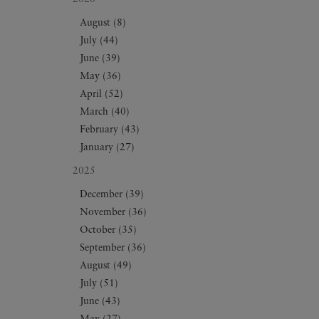
August (8)
July (44)
June (39)
May (36)
April (52)
March (40)
February (43)
January (27)
2025
December (39)
November (36)
October (35)
September (36)
August (49)
July (51)
June (43)