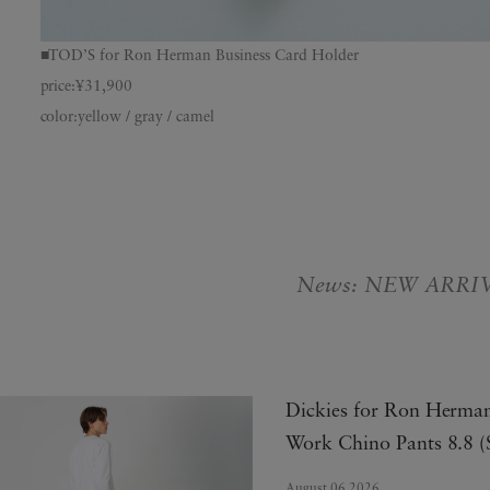
■TOD’S for Ron Herman Business Card Holder
price:¥31,900
color:yellow / gray / camel
News: NEW ARRI
Dickies for Ron Herma
Work Chino Pants 8.8 (
August.06.2026