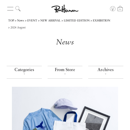
TOP
News
EVENT
NEW ARRIVAL
LIMITED EDITION
EXHIBITION
2024 August
News
Categories
From Store
Archives
▼
▼
▼