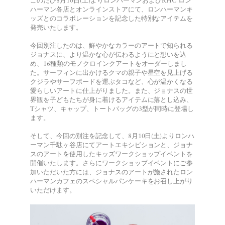
このたび8月10日(土)よりロンハーマンおよびRHC ロン
ハーマン各店とオンラインストアにて、ロンハーマンキ
ッズとのコラボレーションを記念した特別なアイテムを
発売いたします。
今回別注したのは、鮮やかなカラーのアートで知られる
ジョナスに、より温かな心が伝わるようにと想いを込
め、16種類のモノクロインクアートをオーダーしまし
た。サーフィンに出かけるクマの親子や星空を見上げる
クジラやサーフボードを運ぶタコなど、心が温かくなる
愛らしいアートに仕上がりました。また、ジョナスの世
界観を子どもたちが身に着けるアイテムに落とし込み、
Tシャツ、キャップ、トートバッグの3型が同時に登場し
ます。
そして、今回の別注を記念して、8月10日(土)よりロンハ
ーマン千駄ヶ谷店にてアートエキシビションと、ジョナ
スのアートを使用したキッズワークショップイベントを
開催いたします。さらにワークショップイベントにご参
加いただいた方には、ジョナスのアートが施されたロン
ハーマンカフェのスペシャルパンケーキをお召し上がり
いただけます。