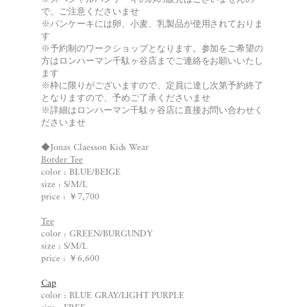
※スペシャルパンケーキのみの販売はございませんの
で、ご注意くださいませ
※パンケーキには卵、小麦、乳製品が使用されておりま
す
※予約制のワークショップとなります。参加をご希望の
方はロンハーマン千駄ヶ谷店までご連絡をお願いいたし
ます
※枠に限りがございますので、定員に達し次第予約終了
となりますので、予めご了承くださいませ
※詳細はロンハーマン千駄ヶ谷店に直接お問い合わせく
ださいませ
◆Jonas Claesson Kids Wear
Border Tee
color : BLUE/BEIGE
size : S/M/L
price : ￥7,700
Tee
color : GREEN/BURGUNDY
size : S/M/L
price : ￥6,600
Cap
color : BLUE GRAY/LIGHT PURPLE