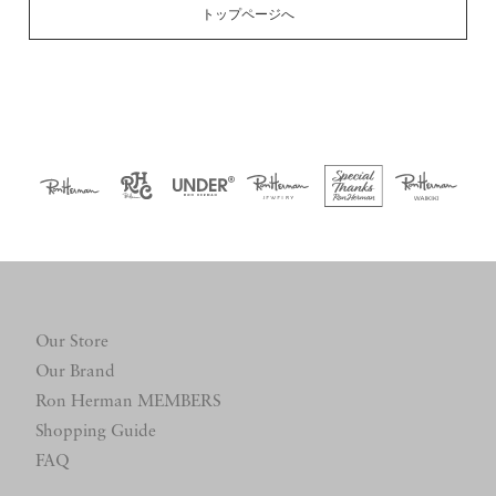
トップページへ
Our Store
Our Brand
Ron Herman MEMBERS
Shopping Guide
FAQ