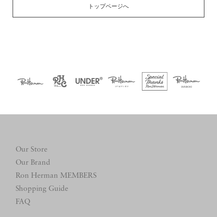
トップページへ
Our Store
Our Brand
Ron Herman MEMBERS
Shopping Guide
FAQ