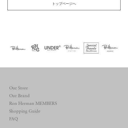
トップページへ
Our Store
Our Brand
Ron Herman MEMBERS
Shopping Guide
FAQ