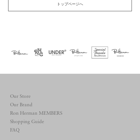
トップページへ
Our Store
Our Brand
Ron Herman MEMBERS
Shopping Guide
FAQ