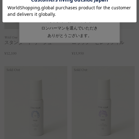
Wild One
DR. VRANJES
スタンダード リーシュ
ロッソノービレ リフィル
¥12,100
¥15,950
Sold Out
Sold Out