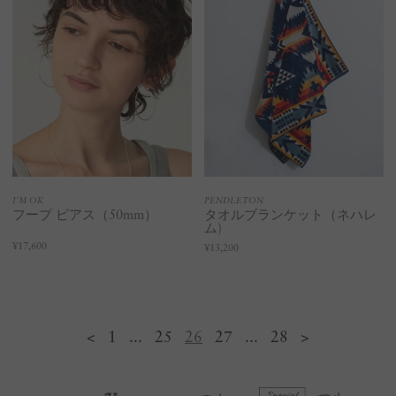
I'M OK
PENDLETON
フープ ピアス（50mm）
タオルブランケット（ネハレ
ム)
¥17,600
¥13,200
<
1
...
25
26
27
...
28
>