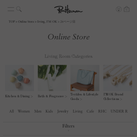
TOP
Online Store
living, I'M OK
26ページ目
Online Store
All
Women
Men
Kids
Jewelry
Living
Cafe
RHC
UNDER R
Filters
▼