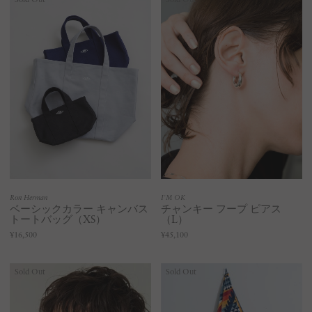
Ron Herman
I'M OK
ベーシックカラー キャンバス
チャンキー フープ ピアス
トートバッグ（XS）
（L）
¥16,500
¥45,100
Sold Out
Sold Out