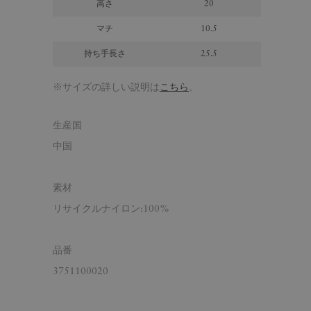
高さ
20
マチ
10.5
持ち手長さ
25.5
※サイズの詳しい説明は
こちら
。
生産国
中国
素材
リサイクルナイロン:100%
品番
3751100020