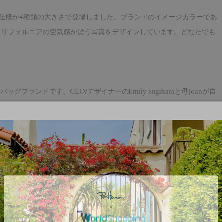
注仕様が4種類の大きさで登場しました。ブランドのイメージカラーであ
カリフォルニアの空気感が漂う写真をデザインしています。どなたでも
ブランドです。CEO/デザイナーのEmily Sugiharaと母Joanが自
とがあるスーパーのレジ袋を原型にナイロン製バッグをデザインしたこ
さえつつ日常で使える機能的な製品を作り続けています。