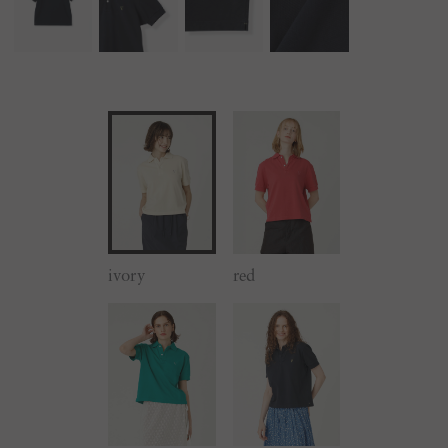
ivory
red