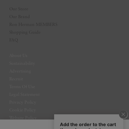
Our Store
Our Brand
Ron Herman MEMBERS
Shopping Guide
FAQ
About Us
Sustainability
Advertising
Recruit
Terms Of Use
Legal Statement
Privacy Policy
Cookie Policy
Website Policy
Contact Us