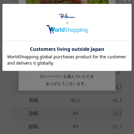
られています。
お取り扱いのご注意
※ 購入前に必ずご確認ください
サイズガイド
(cm)
サイズ
XS
S
着丈
55
57
総丈
55
56.5
肩幅
40.5
42.5
身幅
49
52.5
裾幅
49
51.5