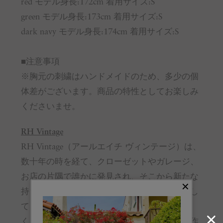
red モデル身長:172cm 着用サイズ:S
green モデル身長:173cm 着用サイズ:S
dark navy モデル身長:174cm 着用サイズ:S
■注意事項
※胸元の刺繍はハンドメイドのため、多少の個
体差がございます。商品の特性としてお楽しみ
くださいませ。
RH Vintage
RH Vintage（アールエイチ ヴィンテージ）は、
数十年の時を経て、クローゼットやガレージ、
お店の片隅で誰かに発見され、そこから新たな
持ち主とともに、新しい服の命が始まる。そし
て、またいつか、違う人に引き継がれてい
く…。そんな服の旅、循環の物語を想像して作