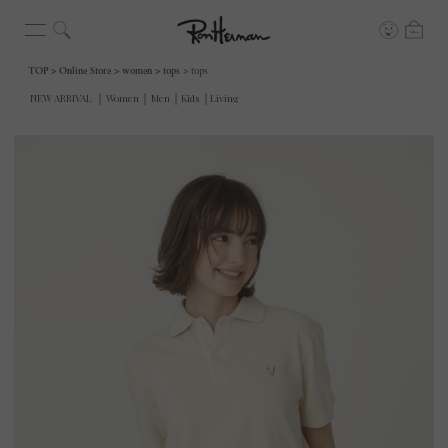
TOP
Online Store
women
tops
tops