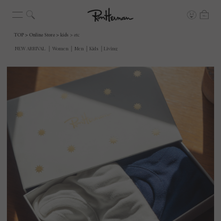
TOP
Online Store
kids
etc