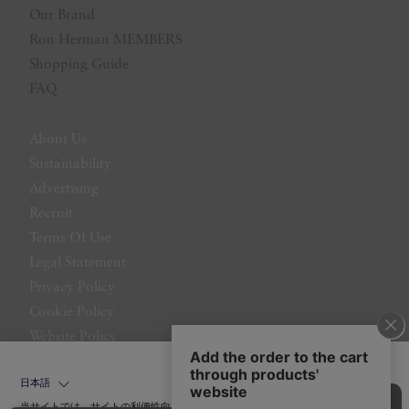
Our Brand
Ron Herman MEMBERS
Shopping Guide
FAQ
About Us
Sustainability
Advertising
Recruit
Terms Of Use
Legal Statement
Privacy Policy
Cookie Policy
Website Policy
Contact Us
日本語
当サイトでは、サイトの利便性向上のためにクッキーを使用いたします。ボタン