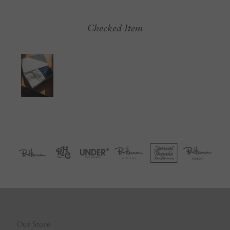
Checked Item
Our Store