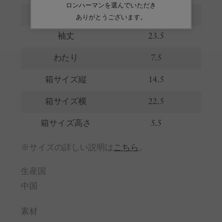
バスト
50
袖丈
23.5
わたり
7.5
箱サイズ縦
14.5
箱サイズ横
22.5
箱サイズ高さ
5.5
※サイズの詳しい説明は
こちら
。
生産国
中国
素材