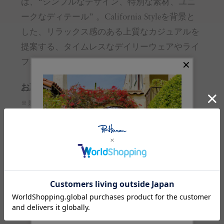
は、“シンプルなデザイン、特別な素材、ユニ
ークなディテール” 。California Styleを背景と
した、リラックス感のある上質なカジュアルを
提案する、タイムレスなデイリーウェアやライ
フスタイルアイテムを展開しています。
お取り扱いのご注意
※ 購入前に必ずご確認ください
サイズガイド
(cm)
サイズ
70
着丈
42
総丈
40.5
肩幅
20.5