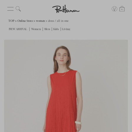
TOP
Online Store
women
dress / all in one