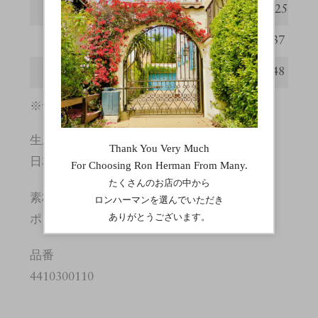
総丈
123
125
肩幅
35
37
身幅
45
48
※サイズの詳しい説明は
こちら
。
生産国
日本
素材
ポリエステル:100%
品番
4410300110