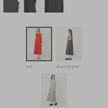
red
charcoal gray