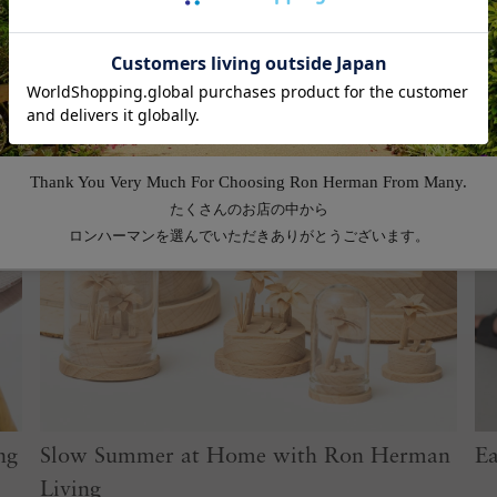
ng
Slow Summer at Home with Ron Herman
Ea
Living