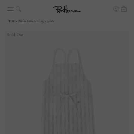
TOP
Online Store
living
goods
Sold Out