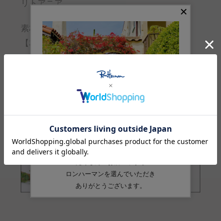
リトアニア
素材
【本体】麻:52% 綿:48%
品番
4355200024