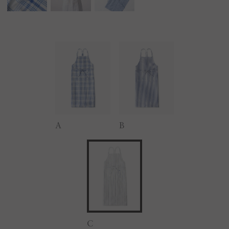
A
B
C