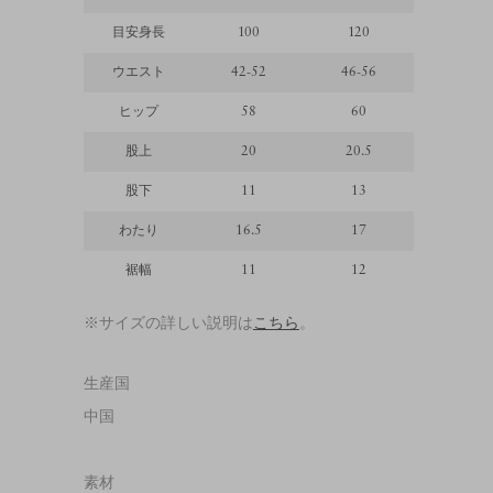
目安身長
100
120
140
ウエスト
42-52
46-56
48-58
ヒップ
58
60
64
股上
20
20.5
21.5
股下
11
13
17.5
わたり
16.5
17
18
裾幅
11
12
12.5
※サイズの詳しい説明は
こちら
。
生産国
中国
素材