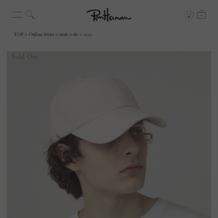
TOP
Online Store
men
etc
acce
Sold Out