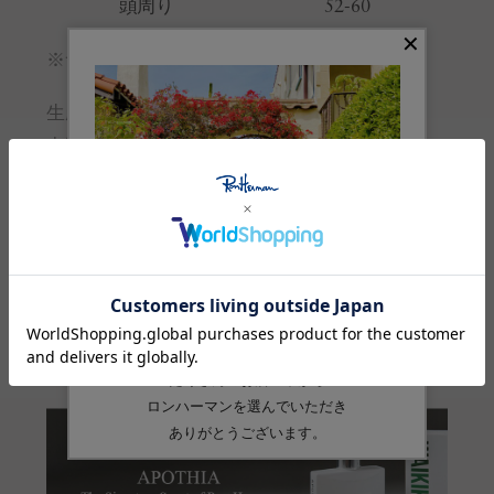
頭周り
52-60
※サイズの詳しい説明は
こちら
。
生産国
中国
素材
麻:100%
品番
4321000069