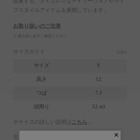
提案する、タイムレスなデイリーウェアやライ
フスタイルアイテムを展開しています。
お取り扱いのご注意
※ 購入前に必ずご確認ください
サイズガイド
(cm)
サイズ
F
高さ
12
つば
7.5
頭周り
52-60
※サイズの詳しい説明は
こちら
。
生産国