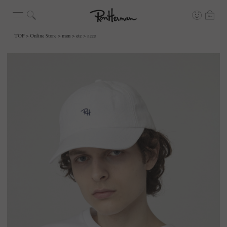
TOP
Online Store
men
etc
acce