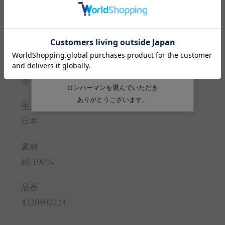
身幅
56
57
裾幅
53.5
55
袖丈
26
26
※サイズの詳しい説明は
こちら
。
生産国
日本
素材
綿:100%
品番
4320900224