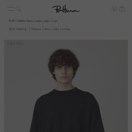
TOP
Online Store
men
tops
tops
Sold Out