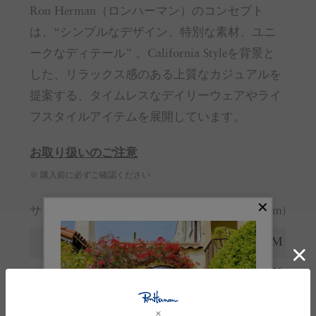
Ron Herman（ロンハーマン）のコンセプト
は、“シンプルなデザイン、特別な素材、ユニ
ークなディテール” 。California Styleを背景と
した、リラックス感のある上質なカジュアルを
提案する、タイムレスなデイリーウェアやライ
フスタイルアイテムを展開しています。
お取り扱いのご注意
※ 購入前に必ずご確認ください
サイズガイド
(cm)
サイズ
S
M
着丈
69
72
肩幅
50.5
52.5