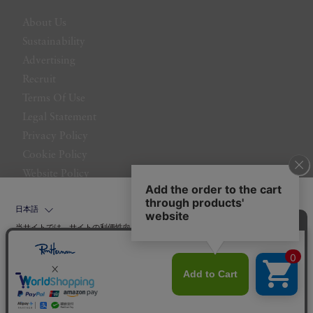
About Us
Sustainability
Advertising
Recruit
Terms Of Use
Legal Statement
Privacy Policy
Cookie Policy
Website Policy
Contact Us
日本語
当サイトでは、サイトの利便性向上のためにクッキーを使用いたします。ボタン
から同意の可否を選択してください。選択せずにページを移動した場合、クッキ
ーの使用に同意したことになります。クッキーを通じて収集する情報には「お客
クッキーポリシ
様個人を特定できる情報」は一切含まれておりません。詳細は
ー
をご確認ください。
©LITTLE LEAGUE INC.