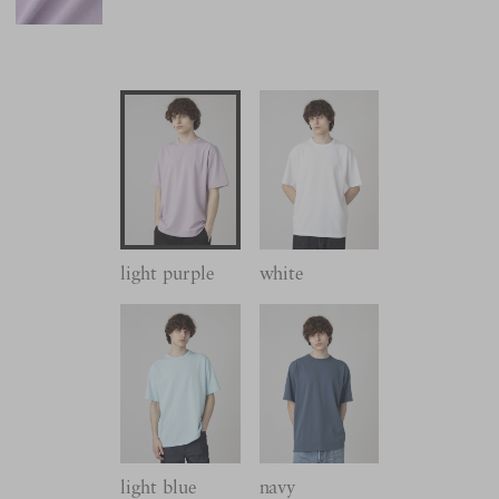
light purple
white
light blue
navy