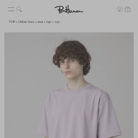
TOP
Online Store
men
tops
tops