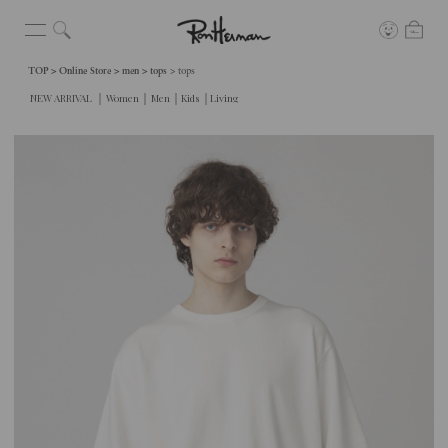
TOP
Online Store
men
tops
tops