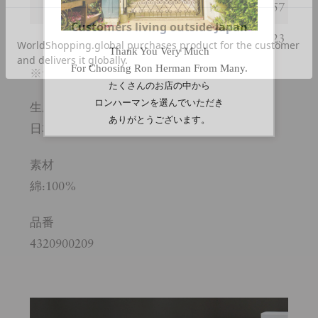
裾幅
55
57
袖丈
22.5
23
※サイズの詳しい説明は
こちら
。
生産国
日本
素材
綿:100%
品番
4320900209