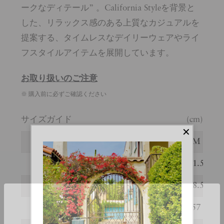
ークなディテール” 。California Styleを背景と
した、リラックス感のある上質なカジュアルを
提案する、タイムレスなデイリーウェアやライ
フスタイルアイテムを展開しています。
お取り扱いのご注意
※ 購入前に必ずご確認ください
サイズガイド
(cm)
サイズ
S
M
着丈
70
71.5
肩幅
47.5
48.5
身幅
55
57