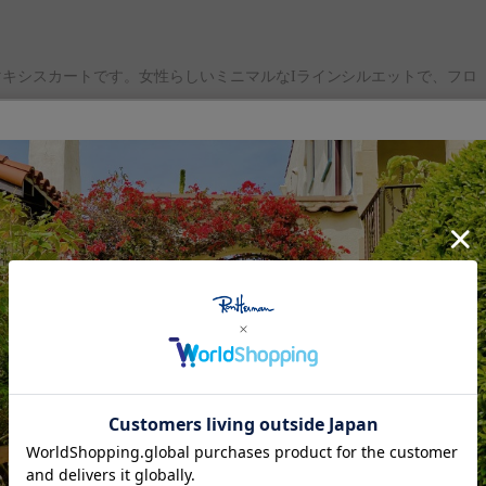
キシスカートです。女性らしいミニマルなIラインシルエットで、フロ
よい厚みとハリ感を備え、透け感が気になりにくいのも嬉しいポイント
ザイン、特別な素材、ユニークなディテール” 。California Styleを
する、タイムレスなデイリーウェアやライフスタイルアイテムを展開し