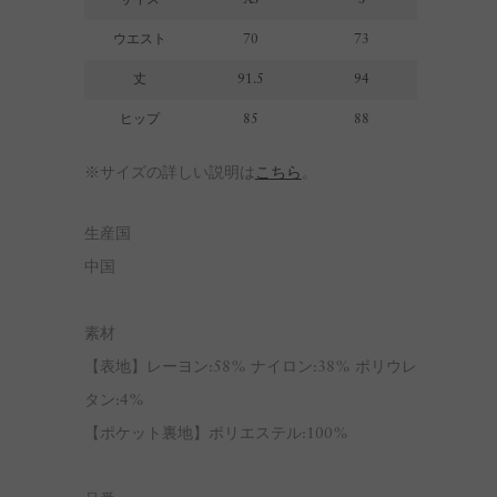
ウエスト
70
73
丈
91.5
94
ヒップ
85
88
※サイズの詳しい説明は
こちら
。
生産国
中国
素材
【表地】レーヨン:58% ナイロン:38% ポリウレ
タン:4%
【ポケット裏地】ポリエステル:100%