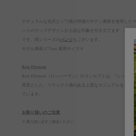
ナチュラルな光沢とシワ感が特徴のサテン素材を使用したマ
ントのラップデザインが上品な印象を引き立てます。ほど
です。同シリーズの
パンツ
もございます。
モデル身長:173cm 着用サイズ:S
Ron Herman
Ron Herman（ロンハーマン）のコンセプトは、“シンプルなデ
背景とした、リラックス感のある上質なカジュアルを提案
ています。
お取り扱いのご注意
※ 購入前に必ずご確認ください