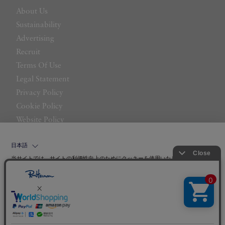
About Us
Sustainability
Advertising
Recruit
Terms Of Use
Legal Statement
Privacy Policy
Cookie Policy
Website Policy
Contact Us
日本語
当サイトでは、サイトの利便性向上のためにクッキーを使用いたします。ボタン
から同意の可否を選択してください。選択せずにページを移動した場合、クッキ
ーの使用に同意したことになります。クッキーを通じて収集する情報には「お客
クッキーポリシ
様個人を特定できる情報」は一切含まれておりません。詳細は
ー
をご確認ください。
©LITTLE LEAGUE INC.