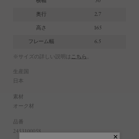
横幅
50
奥行
2.7
高さ
165
フレーム幅
6.5
※サイズの詳しい説明は
こちら
。
生産国
日本
素材
オーク材
品番
2453100058