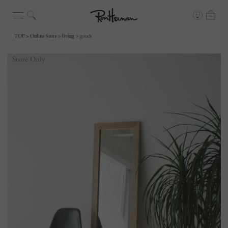
TOP
Online Store
living
goods
Store Only