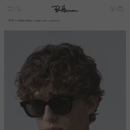
TOP
Online Store
men
etc
eyewear