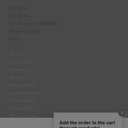
Our Store
Our Brand
Ron Herman MEMBERS
Shopping Guide
FAQ
About Us
Sustainability
Advertising
Recruit
Terms Of Use
Legal Statement
Privacy Policy
Cookie Policy
Website Policy
Contact Us