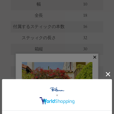
幅
10
全長
18
付属するスティックの本数
16
ステッィクの長さ
32
箱縦
30
箱横
20
箱幅
11.5
重さ
2096g
※サイズの詳しい説明は
こちら
。
生産国