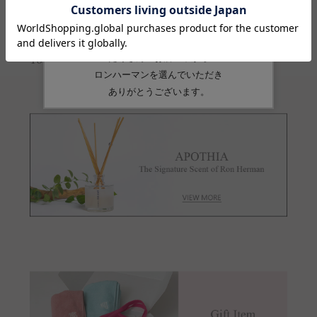
アメリカ
品番
1653300033