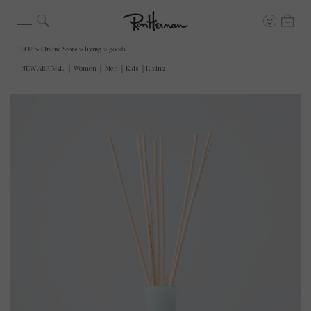
TOP
Online Store
living
goods