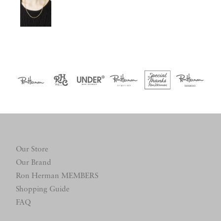
Our Store
Our Brand
Ron Herman MEMBERS
Shopping Guide
FAQ