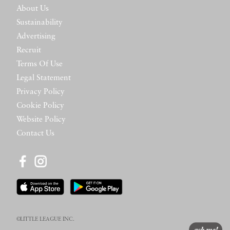
About Us
Sustainability
Advertising
Recruit
Terms Of Use
Legal Statement
Privacy Policy
Cookie Policy
Website Policy
Contact Us
©LITTLE LEAGUE INC.