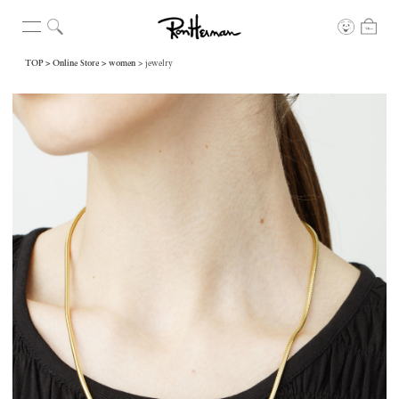
TOP
Online Store
women
jewelry