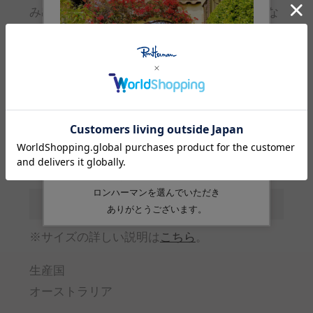
み出されています。環境への配慮と持続可能な
ものづくりを重要な理念とし、すべての作品
が“長く愛され、一生ものとなる存在”であるこ
とを目指して制作されています。
サイズガイド
(cm)
サイズ
F
幅(最小-最大)
0.9-1.2
内周
19
※サイズの詳しい説明は
こちら
。
生産国
オーストラリア