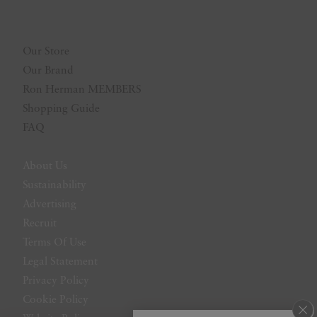
Our Store
Our Brand
Ron Herman MEMBERS
Shopping Guide
FAQ
About Us
Sustainability
Advertising
Recruit
Terms Of Use
Legal Statement
Privacy Policy
Cookie Policy