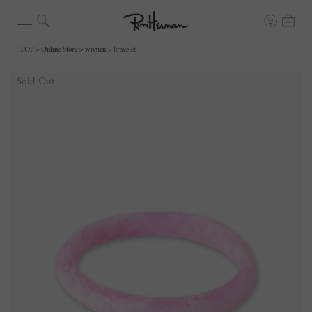
TOP
Online Store
women
bracelet
Sold Out