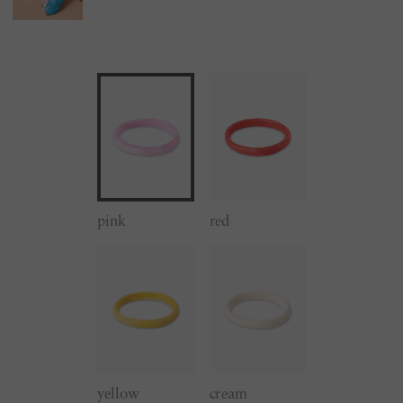
pink
red
yellow
cream