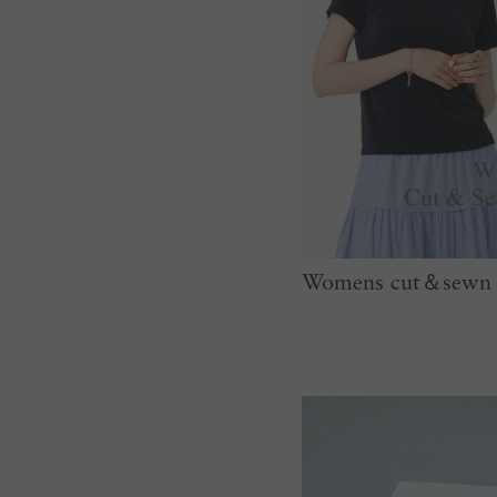
Womens cut＆sewn C