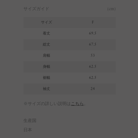
サイズガイド
(cm)
サイズ
F
着丈
69.5
総丈
67.5
肩幅
53
身幅
62.5
裾幅
62.5
袖丈
24
※サイズの詳しい説明は
こちら
。
生産国
日本