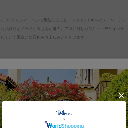
、RHC ロンハーマンで別注しました。コットン100%のスーパーアメ
した肌触りとドライな着心地が魅力。左側に施したスリットデザインが
増していく風合いの変化もお楽しみいただけます。
により、2023年にスタートしたファッションブランドONIT（オニ
たリラックスウェアを」というコンセプトを掲げ、イージーケアなどの