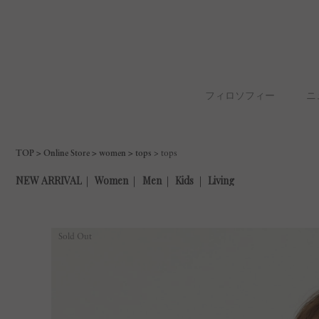
フィロソフィー
ニ
TOP
Online Store
women
tops
tops
Sold Out