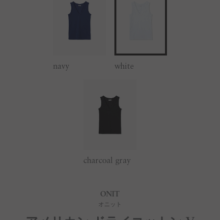
navy
white
charcoal gray
ONIT
オニット