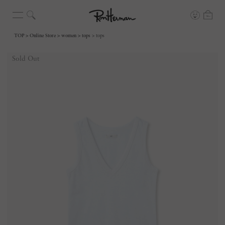
TOP
Online Store
women
tops
tops
Sold Out