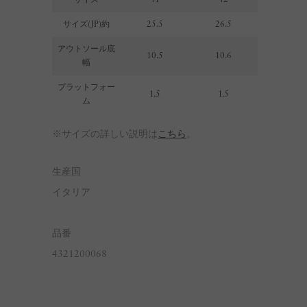
サイズ(JP)約
25.5
26.5
27.5
アウトソール底
10.5
10.6
10.7
幅
プラットフォー
1.5
1.5
1.5
ム
※サイズの詳しい説明は
こちら
。
生産国
イタリア
品番
4321200068