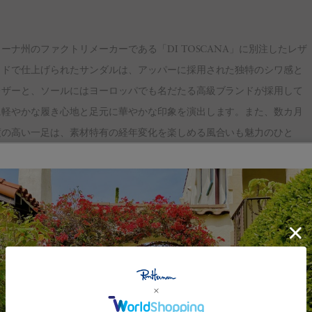
ナ州のファクトリメーカーである「DI TOSCANA」に別注したレザ
イドで仕上げられたサンダルは、アッパーに採用された独特のシワ感と
レザーと、ソールにはヨーロッパでも名だたる高級ブランドが採用して
に軽やかな履き心地と足元に華やかな印象を演出します。また、数カ月
度の高い一足は、素材特有の経年変化を楽しめる風合いも魅力のひと
くりに、ロンハーマンのエッセンスが合わさったスペシャルなアイテム
約30年続くファクトリーメーカー。一点一点を職人が丁寧に手掛け、
履き心地が欧州でも人気を博しています。