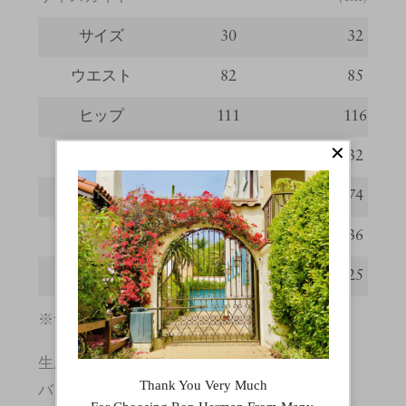
サイズ
30
32
ウエスト
82
85
ヒップ
111
116
股上
31.5
32
股下
73
74
わたり
35
36
裾幅
24.5
25
※サイズの詳しい説明は
こちら
。
生産国
バングラデシュ