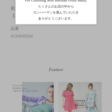
素材
【本体】綿:100% 装飾部分を除く
品番
4320600266
Feature