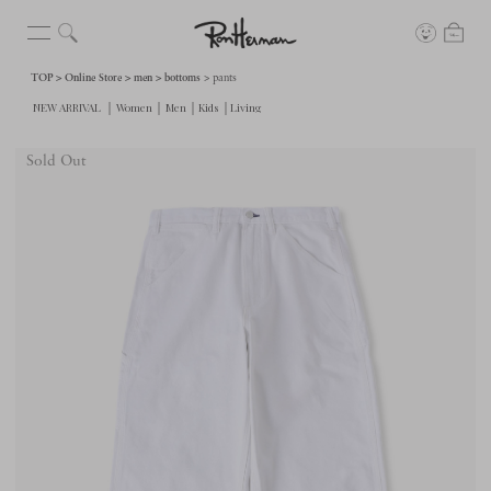
TOP
Online Store
men
bottoms
pants
Sold Out