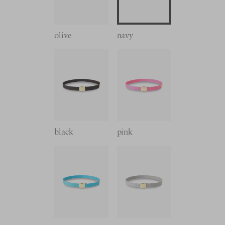
olive
navy
black
pink