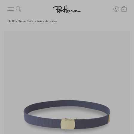
TOP
Online Store
men
etc
acce