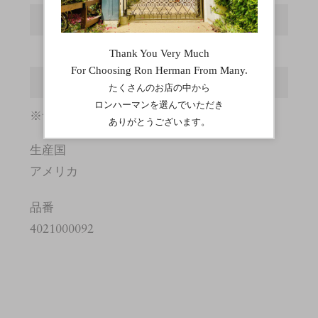
幅
3
バックル縦
3.5
バックル横
5
※サイズの詳しい説明は
こちら
。
生産国
アメリカ
品番
4021000092