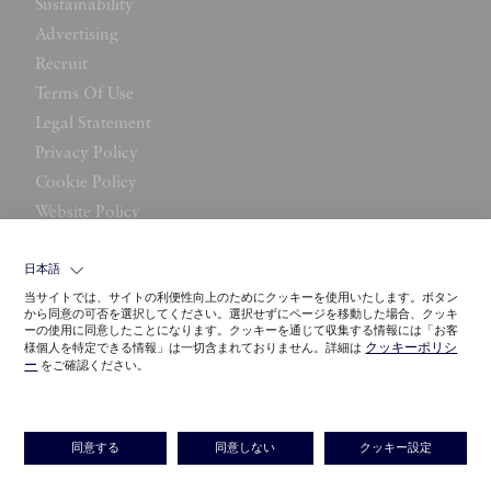
Sustainability
Advertising
Recruit
Terms Of Use
Legal Statement
Privacy Policy
Cookie Policy
Website Policy
Contact Us
日本語
当サイトでは、サイトの利便性向上のためにクッキーを使用いたします。ボタン
から同意の可否を選択してください。選択せずにページを移動した場合、クッキ
ーの使用に同意したことになります。クッキーを通じて収集する情報には「お客
クッキーポリシ
様個人を特定できる情報」は一切含まれておりません。詳細は
ー
をご確認ください。
©LITTLE LEAGUE INC.
同意する
同意しない
クッキー設定