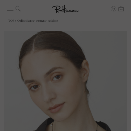
TOP
Online Store
women
necklace