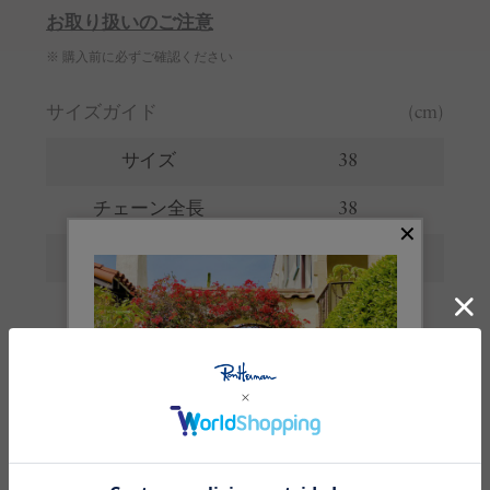
お取り扱いのご注意
※ 購入前に必ずご確認ください
サイズガイド
(cm)
サイズ
38
チェーン全長
38
パールモチーフ縦
0.5-0.7
パールモチーフ横
0.4-0.5
※サイズの詳しい説明は
こちら
。
生産国
日本