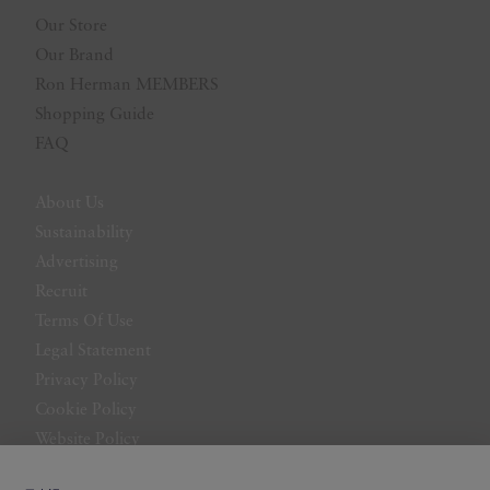
Our Store
Our Brand
Ron Herman MEMBERS
Shopping Guide
FAQ
About Us
Sustainability
Advertising
Recruit
Terms Of Use
Legal Statement
Privacy Policy
Cookie Policy
Website Policy
Contact Us