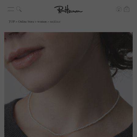
TOP
Online Store
women
necklace
Sold Out