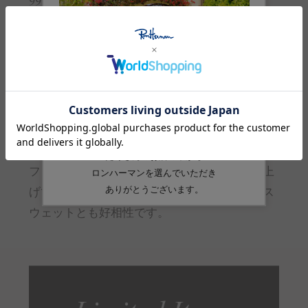
9912501068
Recommended by
Yukiyo
Aoyama, a buyer
コレクションラインにはない、シェルパールで
別注したネックレス。シルバーのスターモチー
フをあしらい、クリーンで爽やかな印象に仕上
げています。深い色のニットやカジュアルなス
ウェットとも好相性です。