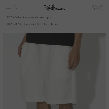
TOP
Online Store
men
bottoms
pants