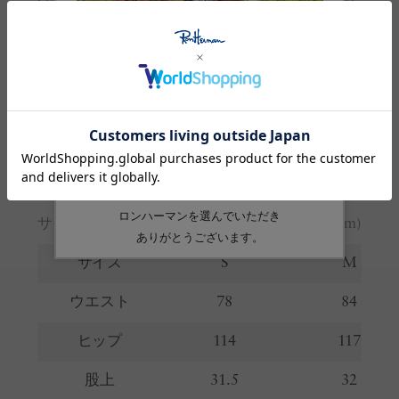
「UNDER R」（アンダー アール）。ロンハー
マンのスタイルを受け継ぎながら、周りのクー
ルな仲間たちが関わるアート、音楽、洋服など
を展開しています。
お取り扱いのご注意
※ 購入前に必ずご確認ください
サイズガイド
(cm)
サイズ
S
M
ウエスト
78
84
ヒップ
114
117
股上
31.5
32