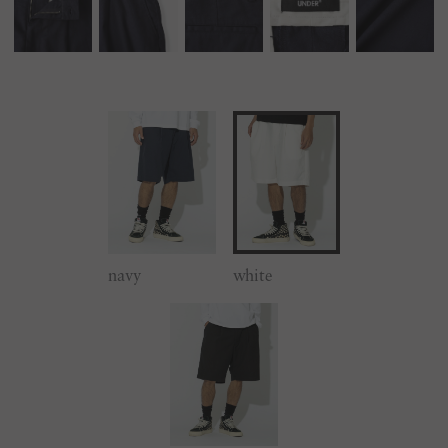
navy
white