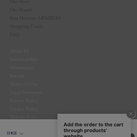
Our Store
Our Brand
Ron Herman MEMBERS
Shopping Guide
FAQ
About Us
Sustainability
Advertising
Recruit
Terms Of Use
Legal Statement
Privacy Policy
Cookie Policy
Website Policy
Contact Us
日本語