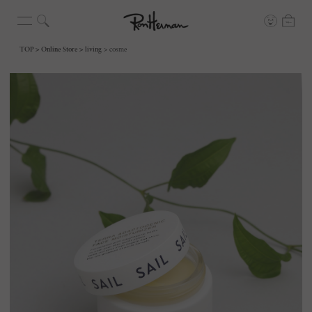
TOP
Online Store
living
cosme