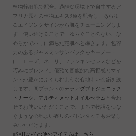
植物幹細胞で配合。過酷な環境下で自生するア
フリカ原産の植物エキス3種を配合し、あらゆ
るエイジングサインから肌をチューニングしま
す。使い続けることで、ゆらぐことのない、な
めらかでハリに満ちた艶肌へと導きます。包容
力のあるジャスミンサンバックをキーノート
に、ローズ、ネロリ、フランキンセンスなどを
巧みにブレンド。優雅で官能的な高揚感とマイ
ンドが豊かにふくらむような心地よい余韻を残
します。同ブランドの
テラアダプトジェニック
トナー
や、
アルティメットオイルセラム
と合わ
せてお使いいただくことで、まるで物語をつな
ぐような心地よい香りのバトンタッチもお楽し
みいただけます。
■
SAILのその他のアイテムはこちら