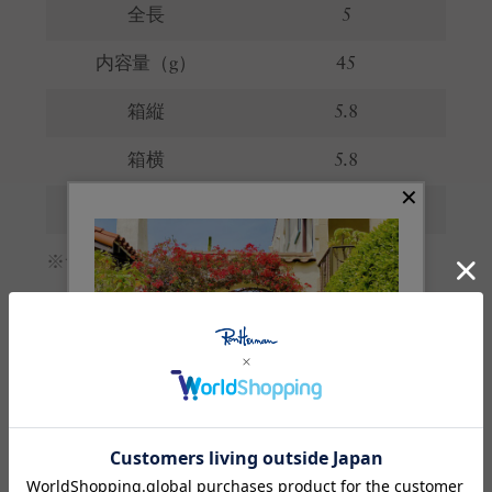
全長
5
内容量（g）
45
箱縦
5.8
箱横
5.8
箱高さ
5
※サイズの詳しい説明は
こちら
。
生産国
日本
素材
成分：コメヌカ水、BG、グリセリン、スクワラ
ン、水添オリーブ油エチルヘキシル、セテアリ