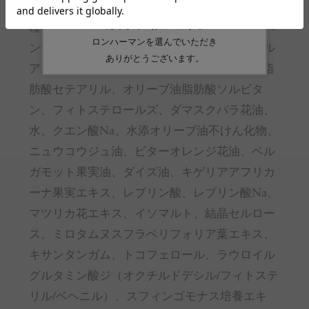
ルアルコール、ヘキサデカン、メドウフォーム
種子油、水添レシチン、プロパンジオール、ペ
ンチレングリコール、ステアリン酸、ベヘニル
アルコール、ポリグリセリン-3、オリーブ油脂
肪酸セテアリル、オリーブ油脂肪酸ソルビタ
ン、フィトステロールズ、ダマスクバラ花油、
水、クエン酸Na、水添オリーブ油不けん化物、
ニュウコウジュ油、ビターオレンジ花油、ベル
ガモット果実油、ダイズ油、キゲリアアフリカ
ーナ果実エキス、レブリン酸、レブリン酸Na、
マツリカ花エキス、イソマルト、結晶セルロー
ス、ミロタムヌスフラベリフォリア葉エキス、
キサンタンガム、トコフェロール、ラウロイル
グルタミン酸ジ（オクチルドデシル/フィトステ
リル/ベヘニル）、スフィンゴモナス培養エキ