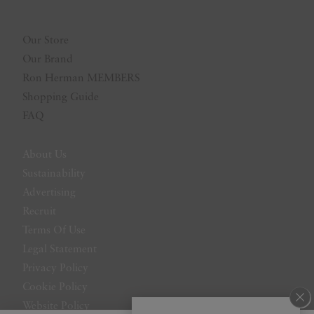
Our Store
Our Brand
Ron Herman MEMBERS
Shopping Guide
FAQ
About Us
Sustainability
Advertising
Recruit
Terms Of Use
Legal Statement
Privacy Policy
Cookie Policy
Website Policy