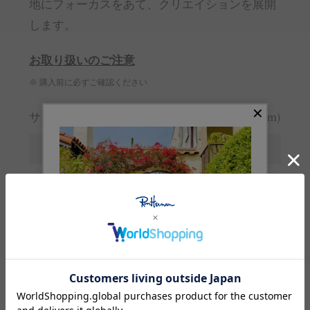
地にフォーカスをあて、クリエイションを展開
します。
お取り扱いのご注意
※ 購入前に必ずご確認ください
サイズガイド
(cm)
サイズ
F
ウエスト
56-70
丈
76
ヒップ
114
※サイズの詳しい説明は
こちら
。
生産国