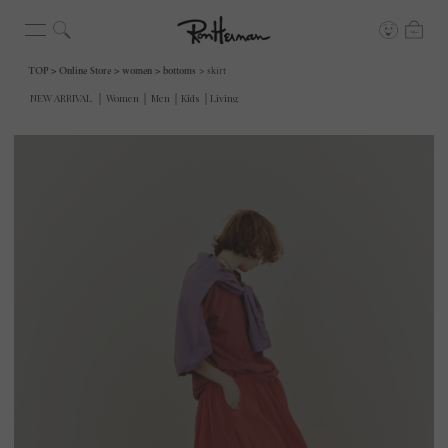
TOP
Online Store
women
bottoms
skirt