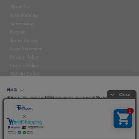
About Us
Sustainability
Advertising
Recruit
Terms Of Use
Legal Statement
Privacy Policy
Cookie Policy
Website Policy
Contact Us
日本語
当サイトでは、サイトの利便性向上のためにクッキーを使用いたします。ボタン
から同意の可否を選択してください。選択せずにページを移動した場合、クッキ
ーの使用に同意したことになります。クッキーを通じて収集する情報には「お客
クッキーポリシ
様個人を特定できる情報」は一切含まれておりません。詳細は
ー
をご確認ください。
©LITTLE LEAGUE INC.