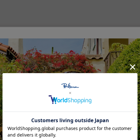
ッグボードカンパニー、THC Surfboards（ティーエイチシー サ
 ウエボ クラブ サーフボード）が正式名称であり、Huevo（ウエボ）とはスペイン
目している、70年代を思い起こさせるような派手なブラシのデザイン
えるレジェンドシェイパー達のボードデザインを参考にしながらデザイ
インするという究極のエッグボードです。
Feature