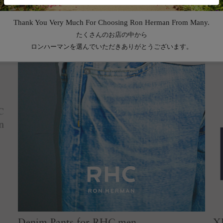
Denim Pants for RHC men
X