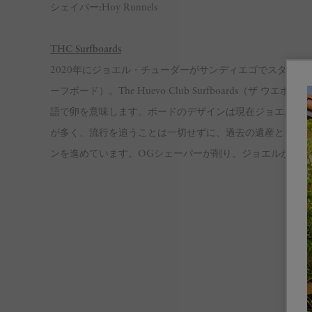
シェイパー:Hoy Runnels
THC Surfboards
2020年にジョエル・チューダーがサンディエゴでスタートしたエ
ーフボード）。The Huevo Club Surfboards（ザ
語で卵を意味します。ボードのデザインは現在ジョエルが注
が多く、流行を追うことは一切せずに、過去の遺産ともい
ンを進めています。OGシェーパーが削り、ジョエルがデザ