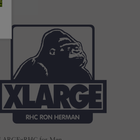
LARGE×RHC for Men