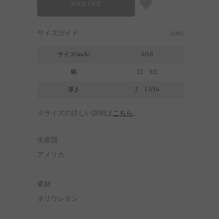
SOLD OUT
サイズガイド
(cm)
サイズ(inch)
6/10
幅
21 1/2
厚さ
2 13/16
※サイズの詳しい説明は
こちら
。
生産国
アメリカ
素材
ポリウレタン